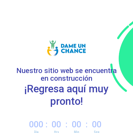
Nuestro sitio web se encuentra
en construcción
¡Regresa aquí muy
pronto!
000
:
00
:
00
:
00
Día
Hrs
Min
Seg